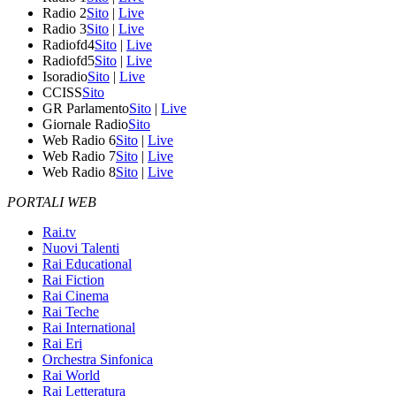
Radio 2
Sito
|
Live
Radio 3
Sito
|
Live
Radiofd4
Sito
|
Live
Radiofd5
Sito
|
Live
Isoradio
Sito
|
Live
CCISS
Sito
GR Parlamento
Sito
|
Live
Giornale Radio
Sito
Web Radio 6
Sito
|
Live
Web Radio 7
Sito
|
Live
Web Radio 8
Sito
|
Live
PORTALI WEB
Rai.tv
Nuovi Talenti
Rai Educational
Rai Fiction
Rai Cinema
Rai Teche
Rai International
Rai Eri
Orchestra Sinfonica
Rai World
Rai Letteratura