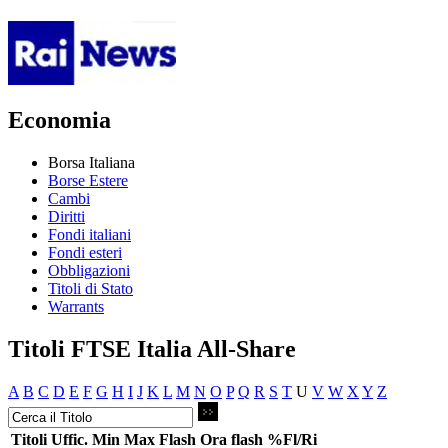
Economia
Borsa Italiana
Borse Estere
Cambi
Diritti
Fondi italiani
Fondi esteri
Obbligazioni
Titoli di Stato
Warrants
Titoli FTSE Italia All-Share
A
B
C
D
E
F
G
H
I
J
K
L
M
N
O
P
Q
R
S
T
U
V
W
X
Y
Z
Titoli
Uffic.
Min
Max
Flash
Ora flash
%Fl/Ri