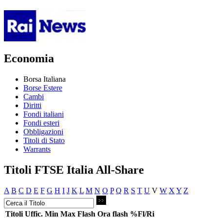
Economia
Borsa Italiana
Borse Estere
Cambi
Diritti
Fondi italiani
Fondi esteri
Obbligazioni
Titoli di Stato
Warrants
Titoli FTSE Italia All-Share
A
B
C
D
E
F
G
H
I
J
K
L
M
N
O
P
Q
R
S
T
U
V
W
X
Y
Z
Titoli
Uffic.
Min
Max
Flash
Ora flash
%Fl/Ri