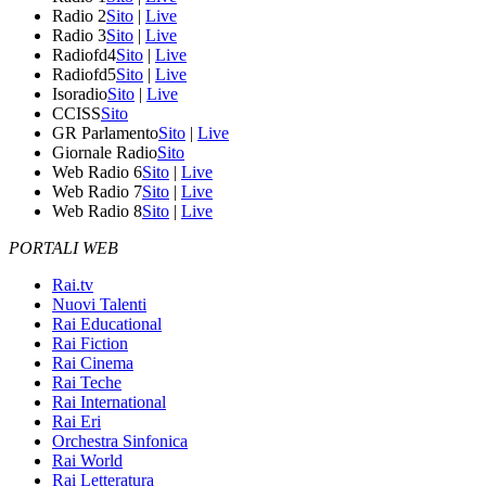
Radio 2
Sito
|
Live
Radio 3
Sito
|
Live
Radiofd4
Sito
|
Live
Radiofd5
Sito
|
Live
Isoradio
Sito
|
Live
CCISS
Sito
GR Parlamento
Sito
|
Live
Giornale Radio
Sito
Web Radio 6
Sito
|
Live
Web Radio 7
Sito
|
Live
Web Radio 8
Sito
|
Live
PORTALI WEB
Rai.tv
Nuovi Talenti
Rai Educational
Rai Fiction
Rai Cinema
Rai Teche
Rai International
Rai Eri
Orchestra Sinfonica
Rai World
Rai Letteratura