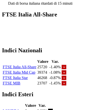
Dati di borsa italiana ritardati di 15 minuti
FTSE Italia All-Share
Indici Nazionali
Valore
Var.
FTSE Italia All-Share
25720
-1.40%
FTSE Italia Mid Cap
39374
-1.08%
FTSE Italia Star
46268
-0.87%
FTSE MIB
23707
-1.45%
Indici Esteri
Valore
Var.