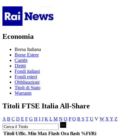
Economia
Borsa Italiana
Borse Estere
Cambi
Diritti
Fondi italiani
Fondi esteri
Obbligazioni
Titoli di Stato
Warrants
Titoli FTSE Italia All-Share
A
B
C
D
E
F
G
H
I
J
K
L
M
N
O
P
Q
R
S
T
U
V
W
X
Y
Z
Titoli
Uffic.
Min
Max
Flash
Ora flash
%Fl/Ri