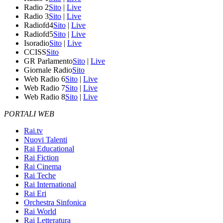
Radio 2
Sito
|
Live
Radio 3
Sito
|
Live
Radiofd4
Sito
|
Live
Radiofd5
Sito
|
Live
Isoradio
Sito
|
Live
CCISS
Sito
GR Parlamento
Sito
|
Live
Giornale Radio
Sito
Web Radio 6
Sito
|
Live
Web Radio 7
Sito
|
Live
Web Radio 8
Sito
|
Live
PORTALI WEB
Rai.tv
Nuovi Talenti
Rai Educational
Rai Fiction
Rai Cinema
Rai Teche
Rai International
Rai Eri
Orchestra Sinfonica
Rai World
Rai Letteratura