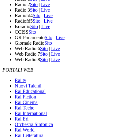
Radio 2
Sito
|
Live
Radio 3
Sito
|
Live
Radiofd4
Sito
|
Live
Radiofd5
Sito
|
Live
Isoradio
Sito
|
Live
CCISS
Sito
GR Parlamento
Sito
|
Live
Giornale Radio
Sito
Web Radio 6
Sito
|
Live
Web Radio 7
Sito
|
Live
Web Radio 8
Sito
|
Live
PORTALI WEB
Rai.tv
Nuovi Talenti
Rai Educational
Rai Fiction
Rai Cinema
Rai Teche
Rai International
Rai Eri
Orchestra Sinfonica
Rai World
Rai Letteratura