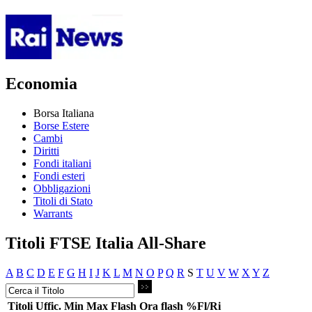
Economia
Borsa Italiana
Borse Estere
Cambi
Diritti
Fondi italiani
Fondi esteri
Obbligazioni
Titoli di Stato
Warrants
Titoli FTSE Italia All-Share
A
B
C
D
E
F
G
H
I
J
K
L
M
N
O
P
Q
R
S
T
U
V
W
X
Y
Z
Titoli
Uffic.
Min
Max
Flash
Ora flash
%Fl/Ri