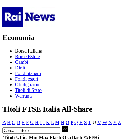
Economia
Borsa Italiana
Borse Estere
Cambi
Diritti
Fondi italiani
Fondi esteri
Obbligazioni
Titoli di Stato
Warrants
Titoli FTSE Italia All-Share
A
B
C
D
E
F
G
H
I
J
K
L
M
N
O
P
Q
R
S
T
U
V
W
X
Y
Z
Titoli
Uffic.
Min
Max
Flash
Ora flash
%Fl/Ri