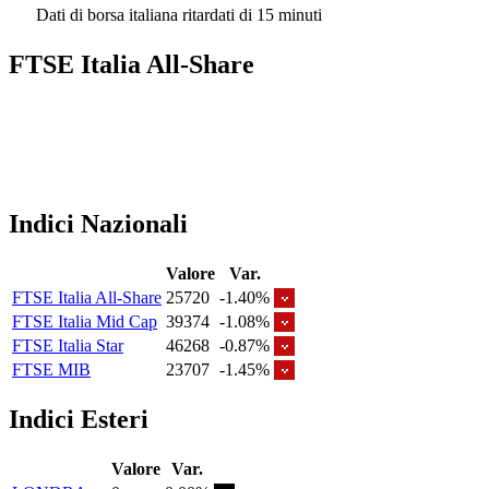
Dati di borsa italiana ritardati di 15 minuti
FTSE Italia All-Share
Indici Nazionali
Valore
Var.
FTSE Italia All-Share
25720
-1.40%
FTSE Italia Mid Cap
39374
-1.08%
FTSE Italia Star
46268
-0.87%
FTSE MIB
23707
-1.45%
Indici Esteri
Valore
Var.