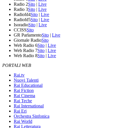
Radio 2
Sito
|
Live
Radio 3
Sito
|
Live
Radiofd4
Sito
|
Live
Radiofd5
Sito
|
Live
Isoradio
Sito
|
Live
CCISS
Sito
GR Parlamento
Sito
|
Live
Giornale Radio
Sito
Web Radio 6
Sito
|
Live
Web Radio 7
Sito
|
Live
Web Radio 8
Sito
|
Live
PORTALI WEB
Rai.tv
Nuovi Talenti
Rai Educational
Rai Fiction
Rai Cinema
Rai Teche
Rai International
Rai Eri
Orchestra Sinfonica
Rai World
Rai Letteratura