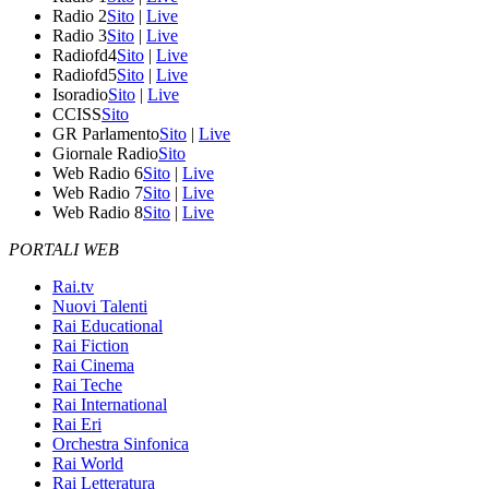
Radio 2
Sito
|
Live
Radio 3
Sito
|
Live
Radiofd4
Sito
|
Live
Radiofd5
Sito
|
Live
Isoradio
Sito
|
Live
CCISS
Sito
GR Parlamento
Sito
|
Live
Giornale Radio
Sito
Web Radio 6
Sito
|
Live
Web Radio 7
Sito
|
Live
Web Radio 8
Sito
|
Live
PORTALI WEB
Rai.tv
Nuovi Talenti
Rai Educational
Rai Fiction
Rai Cinema
Rai Teche
Rai International
Rai Eri
Orchestra Sinfonica
Rai World
Rai Letteratura