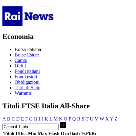
Economia
Borsa Italiana
Borse Estere
Cambi
Diritti
Fondi italiani
Fondi esteri
Obbligazioni
Titoli di Stato
Warrants
Titoli FTSE Italia All-Share
A
B
C
D
E
F
G
H
I
J
K
L
M
N
O
P
Q
R
S
T
U
V
W
X
Y
Z
Titoli
Uffic.
Min
Max
Flash
Ora flash
%Fl/Ri