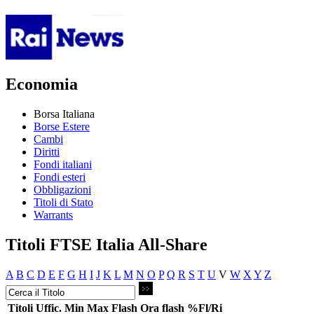
Economia
Borsa Italiana
Borse Estere
Cambi
Diritti
Fondi italiani
Fondi esteri
Obbligazioni
Titoli di Stato
Warrants
Titoli FTSE Italia All-Share
A
B
C
D
E
F
G
H
I
J
K
L
M
N
O
P
Q
R
S
T
U
V
W
X
Y
Z
Titoli
Uffic.
Min
Max
Flash
Ora flash
%Fl/Ri