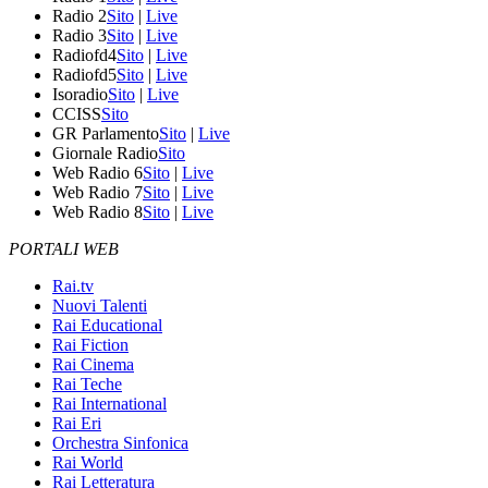
Radio 2
Sito
|
Live
Radio 3
Sito
|
Live
Radiofd4
Sito
|
Live
Radiofd5
Sito
|
Live
Isoradio
Sito
|
Live
CCISS
Sito
GR Parlamento
Sito
|
Live
Giornale Radio
Sito
Web Radio 6
Sito
|
Live
Web Radio 7
Sito
|
Live
Web Radio 8
Sito
|
Live
PORTALI WEB
Rai.tv
Nuovi Talenti
Rai Educational
Rai Fiction
Rai Cinema
Rai Teche
Rai International
Rai Eri
Orchestra Sinfonica
Rai World
Rai Letteratura