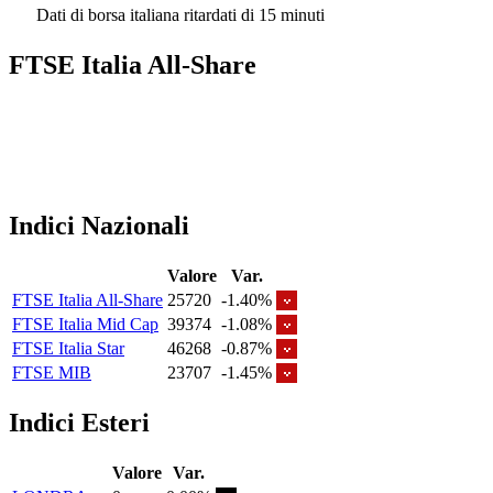
Dati di borsa italiana ritardati di 15 minuti
FTSE Italia All-Share
Indici Nazionali
Valore
Var.
FTSE Italia All-Share
25720
-1.40%
FTSE Italia Mid Cap
39374
-1.08%
FTSE Italia Star
46268
-0.87%
FTSE MIB
23707
-1.45%
Indici Esteri
Valore
Var.