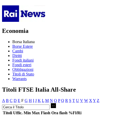
Economia
Borsa Italiana
Borse Estere
Cambi
Diritti
Fondi italiani
Fondi esteri
Obbligazioni
Titoli di Stato
Warrants
Titoli FTSE Italia All-Share
A
B
C
D
E
F
G
H
I
J
K
L
M
N
O
P
Q
R
S
T
U
V
W
X
Y
Z
Titoli
Uffic.
Min
Max
Flash
Ora flash
%Fl/Ri