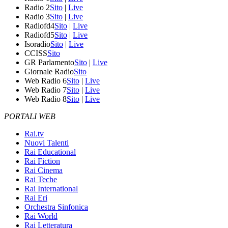
Radio 2
Sito
|
Live
Radio 3
Sito
|
Live
Radiofd4
Sito
|
Live
Radiofd5
Sito
|
Live
Isoradio
Sito
|
Live
CCISS
Sito
GR Parlamento
Sito
|
Live
Giornale Radio
Sito
Web Radio 6
Sito
|
Live
Web Radio 7
Sito
|
Live
Web Radio 8
Sito
|
Live
PORTALI WEB
Rai.tv
Nuovi Talenti
Rai Educational
Rai Fiction
Rai Cinema
Rai Teche
Rai International
Rai Eri
Orchestra Sinfonica
Rai World
Rai Letteratura