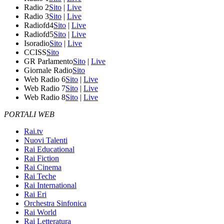
Radio 2
Sito
|
Live
Radio 3
Sito
|
Live
Radiofd4
Sito
|
Live
Radiofd5
Sito
|
Live
Isoradio
Sito
|
Live
CCISS
Sito
GR Parlamento
Sito
|
Live
Giornale Radio
Sito
Web Radio 6
Sito
|
Live
Web Radio 7
Sito
|
Live
Web Radio 8
Sito
|
Live
PORTALI WEB
Rai.tv
Nuovi Talenti
Rai Educational
Rai Fiction
Rai Cinema
Rai Teche
Rai International
Rai Eri
Orchestra Sinfonica
Rai World
Rai Letteratura