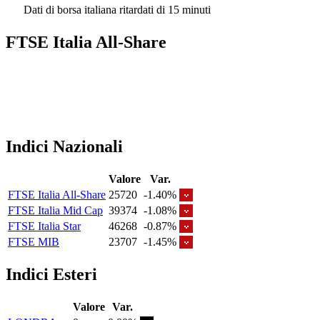
Dati di borsa italiana ritardati di 15 minuti
FTSE Italia All-Share
Indici Nazionali
Valore
Var.
FTSE Italia All-Share
25720
-1.40%
FTSE Italia Mid Cap
39374
-1.08%
FTSE Italia Star
46268
-0.87%
FTSE MIB
23707
-1.45%
Indici Esteri
Valore
Var.