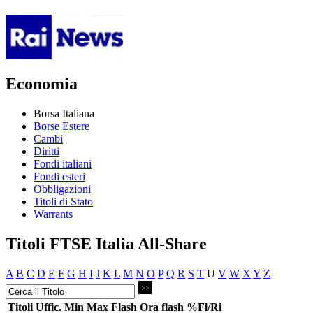
Economia
Borsa Italiana
Borse Estere
Cambi
Diritti
Fondi italiani
Fondi esteri
Obbligazioni
Titoli di Stato
Warrants
Titoli FTSE Italia All-Share
A
B
C
D
E
F
G
H
I
J
K
L
M
N
O
P
Q
R
S
T
U
V
W
X
Y
Z
Titoli
Uffic.
Min
Max
Flash
Ora flash
%Fl/Ri