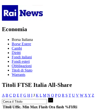
Economia
Borsa Italiana
Borse Estere
Cambi
Diritti
Fondi italiani
Fondi esteri
Obbligazioni
Titoli di Stato
Warrants
Titoli FTSE Italia All-Share
A
B
C
D
E
F
G
H
I
J
K
L
M
N
O
P
Q
R
S
T
U
V
W
X
Y
Z
Titoli
Uffic.
Min
Max
Flash
Ora flash
%Fl/Ri