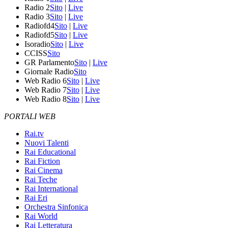
Radio 2
Sito
|
Live
Radio 3
Sito
|
Live
Radiofd4
Sito
|
Live
Radiofd5
Sito
|
Live
Isoradio
Sito
|
Live
CCISS
Sito
GR Parlamento
Sito
|
Live
Giornale Radio
Sito
Web Radio 6
Sito
|
Live
Web Radio 7
Sito
|
Live
Web Radio 8
Sito
|
Live
PORTALI WEB
Rai.tv
Nuovi Talenti
Rai Educational
Rai Fiction
Rai Cinema
Rai Teche
Rai International
Rai Eri
Orchestra Sinfonica
Rai World
Rai Letteratura