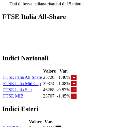
Dati di borsa italiana ritardati di 15 minuti
FTSE Italia All-Share
Indici Nazionali
Valore
Var.
FTSE Italia All-Share
25720
-1.40%
FTSE Italia Mid Cap
39374
-1.08%
FTSE Italia Star
46268
-0.87%
FTSE MIB
23707
-1.45%
Indici Esteri
Valore
Var.