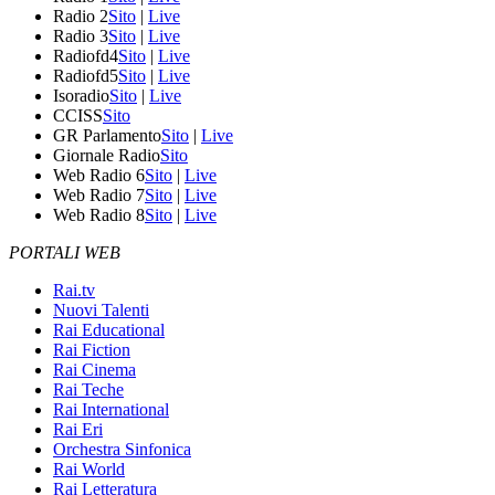
Radio 2
Sito
|
Live
Radio 3
Sito
|
Live
Radiofd4
Sito
|
Live
Radiofd5
Sito
|
Live
Isoradio
Sito
|
Live
CCISS
Sito
GR Parlamento
Sito
|
Live
Giornale Radio
Sito
Web Radio 6
Sito
|
Live
Web Radio 7
Sito
|
Live
Web Radio 8
Sito
|
Live
PORTALI WEB
Rai.tv
Nuovi Talenti
Rai Educational
Rai Fiction
Rai Cinema
Rai Teche
Rai International
Rai Eri
Orchestra Sinfonica
Rai World
Rai Letteratura