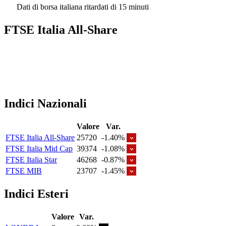
Dati di borsa italiana ritardati di 15 minuti
FTSE Italia All-Share
Indici Nazionali
Valore
Var.
FTSE Italia All-Share
25720
-1.40%
FTSE Italia Mid Cap
39374
-1.08%
FTSE Italia Star
46268
-0.87%
FTSE MIB
23707
-1.45%
Indici Esteri
Valore
Var.