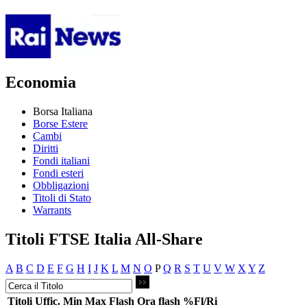
Economia
Borsa Italiana
Borse Estere
Cambi
Diritti
Fondi italiani
Fondi esteri
Obbligazioni
Titoli di Stato
Warrants
Titoli FTSE Italia All-Share
A
B
C
D
E
F
G
H
I
J
K
L
M
N
O
P
Q
R
S
T
U
V
W
X
Y
Z
Titoli
Uffic.
Min
Max
Flash
Ora flash
%Fl/Ri