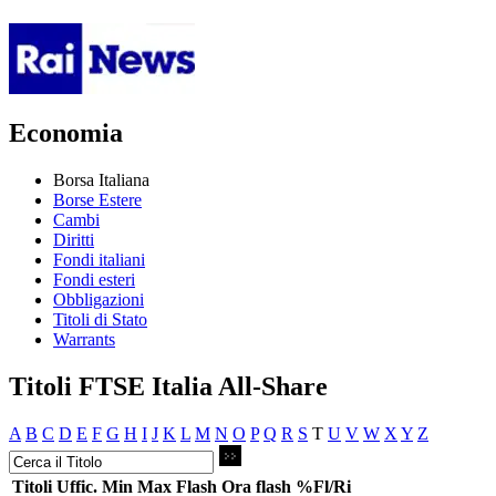
Economia
Borsa Italiana
Borse Estere
Cambi
Diritti
Fondi italiani
Fondi esteri
Obbligazioni
Titoli di Stato
Warrants
Titoli FTSE Italia All-Share
A
B
C
D
E
F
G
H
I
J
K
L
M
N
O
P
Q
R
S
T
U
V
W
X
Y
Z
Titoli
Uffic.
Min
Max
Flash
Ora flash
%Fl/Ri