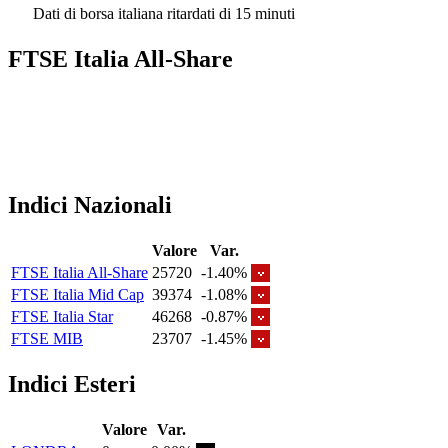
Dati di borsa italiana ritardati di 15 minuti
FTSE Italia All-Share
Indici Nazionali
Valore
Var.
FTSE Italia All-Share
25720
-1.40%
FTSE Italia Mid Cap
39374
-1.08%
FTSE Italia Star
46268
-0.87%
FTSE MIB
23707
-1.45%
Indici Esteri
Valore
Var.