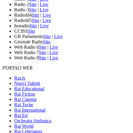
Radio 2
Sito
|
Live
Radio 3
Sito
|
Live
Radiofd4
Sito
|
Live
Radiofd5
Sito
|
Live
Isoradio
Sito
|
Live
CCISS
Sito
GR Parlamento
Sito
|
Live
Giornale Radio
Sito
Web Radio 6
Sito
|
Live
Web Radio 7
Sito
|
Live
Web Radio 8
Sito
|
Live
PORTALI WEB
Rai.tv
Nuovi Talenti
Rai Educational
Rai Fiction
Rai Cinema
Rai Teche
Rai International
Rai Eri
Orchestra Sinfonica
Rai World
Rai Letteratura