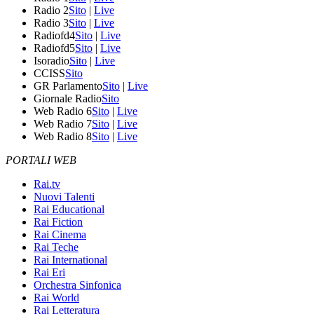
Radio 2
Sito
|
Live
Radio 3
Sito
|
Live
Radiofd4
Sito
|
Live
Radiofd5
Sito
|
Live
Isoradio
Sito
|
Live
CCISS
Sito
GR Parlamento
Sito
|
Live
Giornale Radio
Sito
Web Radio 6
Sito
|
Live
Web Radio 7
Sito
|
Live
Web Radio 8
Sito
|
Live
PORTALI WEB
Rai.tv
Nuovi Talenti
Rai Educational
Rai Fiction
Rai Cinema
Rai Teche
Rai International
Rai Eri
Orchestra Sinfonica
Rai World
Rai Letteratura