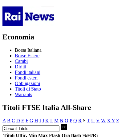
Economia
Borsa Italiana
Borse Estere
Cambi
Diritti
Fondi italiani
Fondi esteri
Obbligazioni
Titoli di Stato
Warrants
Titoli FTSE Italia All-Share
A
B
C
D
E
F
G
H
I
J
K
L
M
N
O
P
Q
R
S
T
U
V
W
X
Y
Z
Titoli
Uffic.
Min
Max
Flash
Ora flash
%Fl/Ri