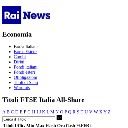
Economia
Borsa Italiana
Borse Estere
Cambi
Diritti
Fondi italiani
Fondi esteri
Obbligazioni
Titoli di Stato
Warrants
Titoli FTSE Italia All-Share
A
B
C
D
E
F
G
H
I
J
K
L
M
N
O
P
Q
R
S
T
U
V
W
X
Y
Z
Titoli
Uffic.
Min
Max
Flash
Ora flash
%Fl/Ri