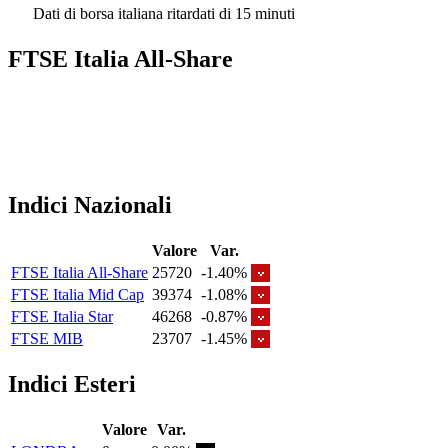
Dati di borsa italiana ritardati di 15 minuti
FTSE Italia All-Share
Indici Nazionali
Valore
Var.
FTSE Italia All-Share
25720
-1.40%
FTSE Italia Mid Cap
39374
-1.08%
FTSE Italia Star
46268
-0.87%
FTSE MIB
23707
-1.45%
Indici Esteri
Valore
Var.