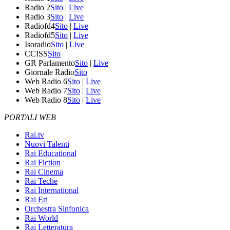
Radio 2
Sito
|
Live
Radio 3
Sito
|
Live
Radiofd4
Sito
|
Live
Radiofd5
Sito
|
Live
Isoradio
Sito
|
Live
CCISS
Sito
GR Parlamento
Sito
|
Live
Giornale Radio
Sito
Web Radio 6
Sito
|
Live
Web Radio 7
Sito
|
Live
Web Radio 8
Sito
|
Live
PORTALI WEB
Rai.tv
Nuovi Talenti
Rai Educational
Rai Fiction
Rai Cinema
Rai Teche
Rai International
Rai Eri
Orchestra Sinfonica
Rai World
Rai Letteratura