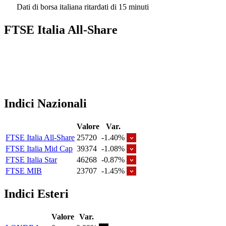
Dati di borsa italiana ritardati di 15 minuti
FTSE Italia All-Share
Indici Nazionali
Valore
Var.
FTSE Italia All-Share
25720
-1.40%
FTSE Italia Mid Cap
39374
-1.08%
FTSE Italia Star
46268
-0.87%
FTSE MIB
23707
-1.45%
Indici Esteri
Valore
Var.