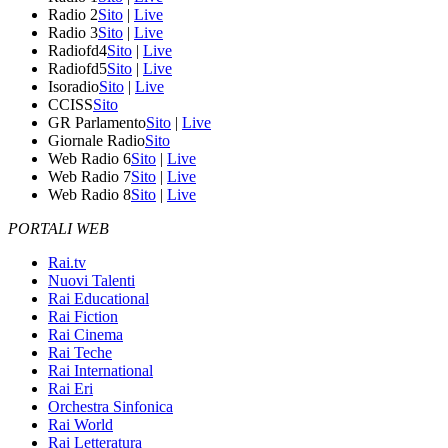
Radio 2
Sito
|
Live
Radio 3
Sito
|
Live
Radiofd4
Sito
|
Live
Radiofd5
Sito
|
Live
Isoradio
Sito
|
Live
CCISS
Sito
GR Parlamento
Sito
|
Live
Giornale Radio
Sito
Web Radio 6
Sito
|
Live
Web Radio 7
Sito
|
Live
Web Radio 8
Sito
|
Live
PORTALI WEB
Rai.tv
Nuovi Talenti
Rai Educational
Rai Fiction
Rai Cinema
Rai Teche
Rai International
Rai Eri
Orchestra Sinfonica
Rai World
Rai Letteratura