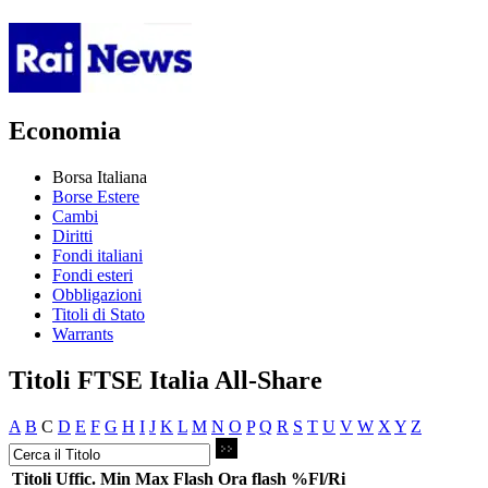
Economia
Borsa Italiana
Borse Estere
Cambi
Diritti
Fondi italiani
Fondi esteri
Obbligazioni
Titoli di Stato
Warrants
Titoli FTSE Italia All-Share
A
B
C
D
E
F
G
H
I
J
K
L
M
N
O
P
Q
R
S
T
U
V
W
X
Y
Z
Titoli
Uffic.
Min
Max
Flash
Ora flash
%Fl/Ri