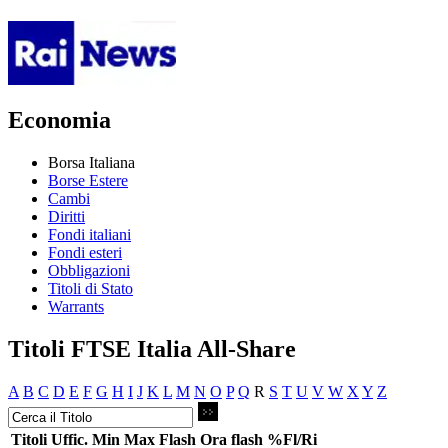
Economia
Borsa Italiana
Borse Estere
Cambi
Diritti
Fondi italiani
Fondi esteri
Obbligazioni
Titoli di Stato
Warrants
Titoli FTSE Italia All-Share
A
B
C
D
E
F
G
H
I
J
K
L
M
N
O
P
Q
R
S
T
U
V
W
X
Y
Z
Titoli
Uffic.
Min
Max
Flash
Ora flash
%Fl/Ri