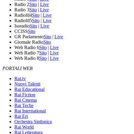
Radio 2
Sito
|
Live
Radio 3
Sito
|
Live
Radiofd4
Sito
|
Live
Radiofd5
Sito
|
Live
Isoradio
Sito
|
Live
CCISS
Sito
GR Parlamento
Sito
|
Live
Giornale Radio
Sito
Web Radio 6
Sito
|
Live
Web Radio 7
Sito
|
Live
Web Radio 8
Sito
|
Live
PORTALI WEB
Rai.tv
Nuovi Talenti
Rai Educational
Rai Fiction
Rai Cinema
Rai Teche
Rai International
Rai Eri
Orchestra Sinfonica
Rai World
Rai Letteratura