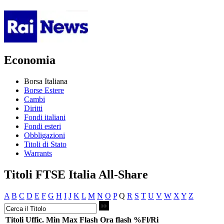
Economia
Borsa Italiana
Borse Estere
Cambi
Diritti
Fondi italiani
Fondi esteri
Obbligazioni
Titoli di Stato
Warrants
Titoli FTSE Italia All-Share
A
B
C
D
E
F
G
H
I
J
K
L
M
N
O
P
Q
R
S
T
U
V
W
X
Y
Z
Titoli
Uffic.
Min
Max
Flash
Ora flash
%Fl/Ri