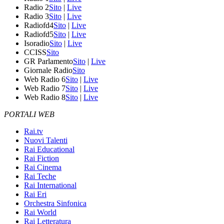
Radio 2
Sito
|
Live
Radio 3
Sito
|
Live
Radiofd4
Sito
|
Live
Radiofd5
Sito
|
Live
Isoradio
Sito
|
Live
CCISS
Sito
GR Parlamento
Sito
|
Live
Giornale Radio
Sito
Web Radio 6
Sito
|
Live
Web Radio 7
Sito
|
Live
Web Radio 8
Sito
|
Live
PORTALI WEB
Rai.tv
Nuovi Talenti
Rai Educational
Rai Fiction
Rai Cinema
Rai Teche
Rai International
Rai Eri
Orchestra Sinfonica
Rai World
Rai Letteratura