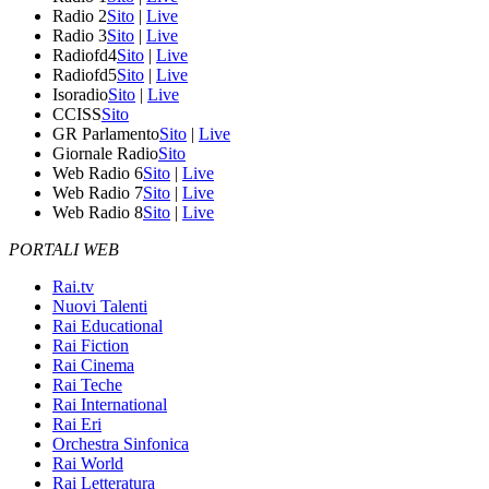
Radio 2
Sito
|
Live
Radio 3
Sito
|
Live
Radiofd4
Sito
|
Live
Radiofd5
Sito
|
Live
Isoradio
Sito
|
Live
CCISS
Sito
GR Parlamento
Sito
|
Live
Giornale Radio
Sito
Web Radio 6
Sito
|
Live
Web Radio 7
Sito
|
Live
Web Radio 8
Sito
|
Live
PORTALI WEB
Rai.tv
Nuovi Talenti
Rai Educational
Rai Fiction
Rai Cinema
Rai Teche
Rai International
Rai Eri
Orchestra Sinfonica
Rai World
Rai Letteratura