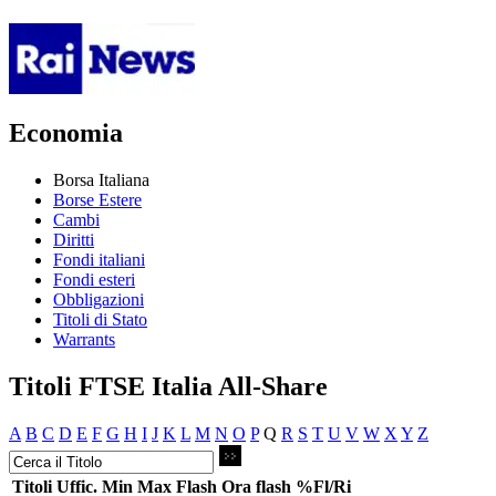
Economia
Borsa Italiana
Borse Estere
Cambi
Diritti
Fondi italiani
Fondi esteri
Obbligazioni
Titoli di Stato
Warrants
Titoli FTSE Italia All-Share
A
B
C
D
E
F
G
H
I
J
K
L
M
N
O
P
Q
R
S
T
U
V
W
X
Y
Z
Titoli
Uffic.
Min
Max
Flash
Ora flash
%Fl/Ri