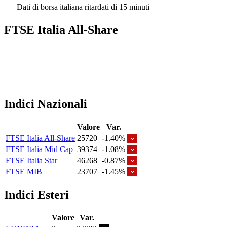
Dati di borsa italiana ritardati di 15 minuti
FTSE Italia All-Share
Indici Nazionali
Valore
Var.
FTSE Italia All-Share
25720
-1.40%
FTSE Italia Mid Cap
39374
-1.08%
FTSE Italia Star
46268
-0.87%
FTSE MIB
23707
-1.45%
Indici Esteri
Valore
Var.