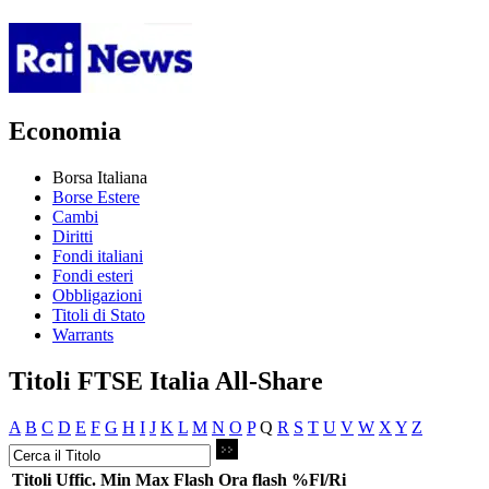
Economia
Borsa Italiana
Borse Estere
Cambi
Diritti
Fondi italiani
Fondi esteri
Obbligazioni
Titoli di Stato
Warrants
Titoli FTSE Italia All-Share
A
B
C
D
E
F
G
H
I
J
K
L
M
N
O
P
Q
R
S
T
U
V
W
X
Y
Z
Titoli
Uffic.
Min
Max
Flash
Ora flash
%Fl/Ri