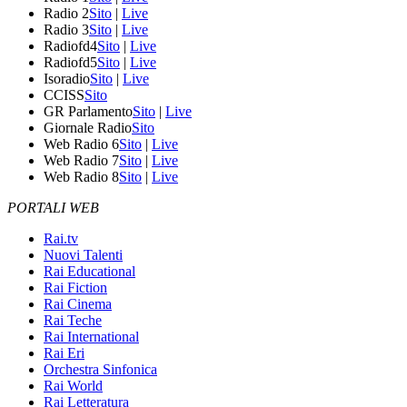
Radio 2
Sito
|
Live
Radio 3
Sito
|
Live
Radiofd4
Sito
|
Live
Radiofd5
Sito
|
Live
Isoradio
Sito
|
Live
CCISS
Sito
GR Parlamento
Sito
|
Live
Giornale Radio
Sito
Web Radio 6
Sito
|
Live
Web Radio 7
Sito
|
Live
Web Radio 8
Sito
|
Live
PORTALI WEB
Rai.tv
Nuovi Talenti
Rai Educational
Rai Fiction
Rai Cinema
Rai Teche
Rai International
Rai Eri
Orchestra Sinfonica
Rai World
Rai Letteratura