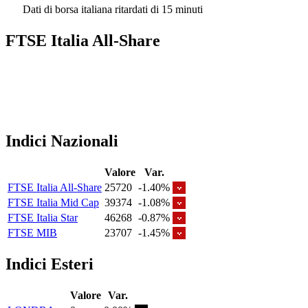
Dati di borsa italiana ritardati di 15 minuti
FTSE Italia All-Share
Indici Nazionali
Valore
Var.
FTSE Italia All-Share
25720
-1.40%
FTSE Italia Mid Cap
39374
-1.08%
FTSE Italia Star
46268
-0.87%
FTSE MIB
23707
-1.45%
Indici Esteri
Valore
Var.