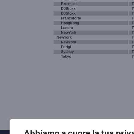
Bruxelles
T
DJStoxx
T
DJStoxx
T
Francoforte
T
HongKong
T
Londra
T
NewYork
T
NewYork
T
NewYork
T
Parigi
T
Sydney
T
Tokyo
T
Abbiamo a cuore la tua priv