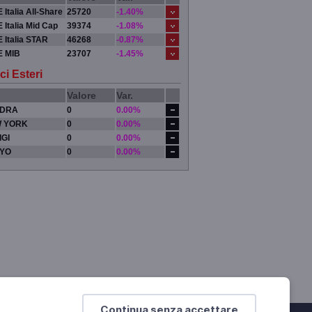
 Italia All-Share
25720
-1.40%
 Italia Mid Cap
39374
-1.08%
 Italia STAR
46268
-0.87%
E MIB
23707
-1.45%
ci Esteri
Valore
Var.
DRA
0
0.00%
 YORK
0
0.00%
IGI
0
0.00%
YO
0
0.00%
Continua senza accettare