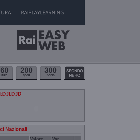
TURA
RAIPLAYLEARNING
160
200
300
ulture
sport
borsa
.I:DJI.DJD
ici Nazionali
Valore
Var.