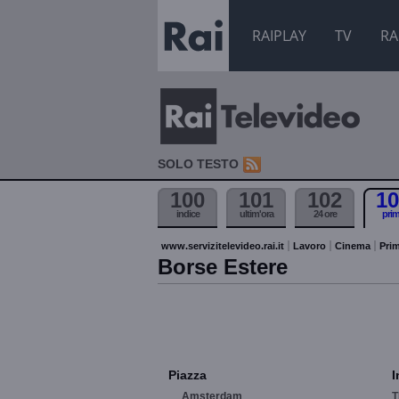
RAIPLAY
TV
RA
SOLO TESTO
100
101
102
10
indice
ultim'ora
24 ore
pri
www.servizitelevideo.rai.it
Lavoro
Cinema
Prim
Borse Estere
Piazza
I
Amsterdam
T