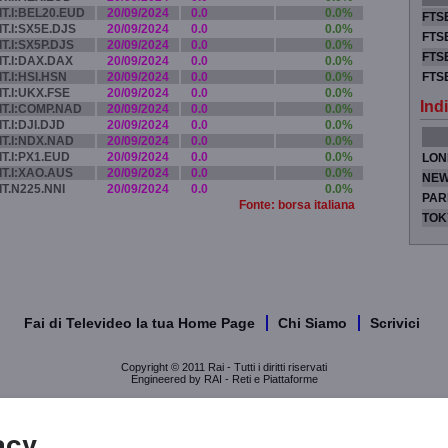
IT.I:BEL20.EUD
20/09/2024
0.0
0.0%
FTSE
IT.I:SX5E.DJS
20/09/2024
0.0
0.0%
FTSE
IT.I:SX5P.DJS
20/09/2024
0.0
0.0%
FTSE
IT.I:DAX.DAX
20/09/2024
0.0
0.0%
IT.I:HSI.HSN
20/09/2024
0.0
0.0%
FTS
IT.I:UKX.FSE
20/09/2024
0.0
0.0%
Indi
IT.I:COMP.NAD
20/09/2024
0.0
0.0%
IT.I:DJI.DJD
20/09/2024
0.0
0.0%
IT.I:NDX.NAD
20/09/2024
0.0
0.0%
IT.I:PX1.EUD
20/09/2024
0.0
0.0%
LON
IT.I:XAO.AUS
20/09/2024
0.0
0.0%
NEW
IT.N225.NNI
20/09/2024
0.0
0.0%
PAR
Fonte: borsa italiana
TOK
Fai di Televideo la tua Home Page
Chi Siamo
Scrivici
Copyright © 2011 Rai - Tutti i diritti riservati
Engineered by RAI - Reti e Piattaforme
acy