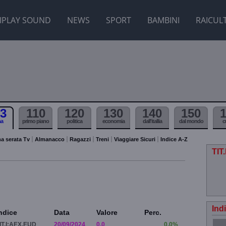
IPLAY SOUND
NEWS
SPORT
BAMBINI
RAICUL
3
110
120
130
140
150
ma
primo piano
politica
economia
dall'itallia
dal mondo
c
a serata Tv
Almanacco
Ragazzi
Treni
Viaggiare Sicuri
Indice A-Z
TIT
Ind
ndice
Data
Valore
Perc.
IT.I:AEX.EUD
20/09/2024
0.0
0.0%