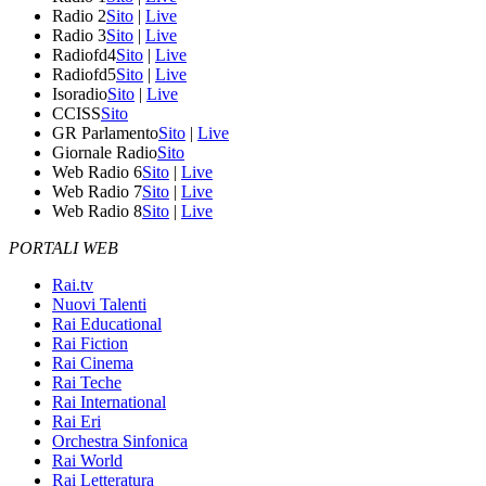
Radio 2
Sito
|
Live
Radio 3
Sito
|
Live
Radiofd4
Sito
|
Live
Radiofd5
Sito
|
Live
Isoradio
Sito
|
Live
CCISS
Sito
GR Parlamento
Sito
|
Live
Giornale Radio
Sito
Web Radio 6
Sito
|
Live
Web Radio 7
Sito
|
Live
Web Radio 8
Sito
|
Live
PORTALI WEB
Rai.tv
Nuovi Talenti
Rai Educational
Rai Fiction
Rai Cinema
Rai Teche
Rai International
Rai Eri
Orchestra Sinfonica
Rai World
Rai Letteratura