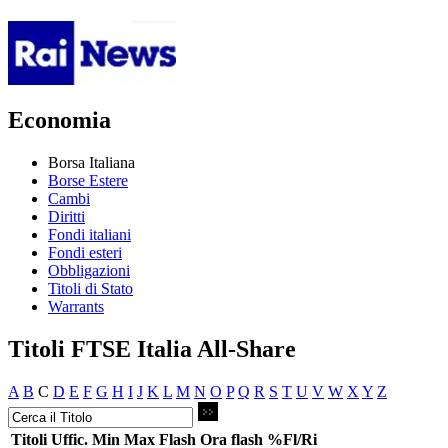
Economia
Borsa Italiana
Borse Estere
Cambi
Diritti
Fondi italiani
Fondi esteri
Obbligazioni
Titoli di Stato
Warrants
Titoli FTSE Italia All-Share
A
B
C
D
E
F
G
H
I
J
K
L
M
N
O
P
Q
R
S
T
U
V
W
X
Y
Z
Titoli
Uffic.
Min
Max
Flash
Ora flash
%Fl/Ri