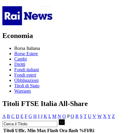
Economia
Borsa Italiana
Borse Estere
Cambi
Diritti
Fondi italiani
Fondi esteri
Obbligazioni
Titoli di Stato
Warrants
Titoli FTSE Italia All-Share
A
B
C
D
E
F
G
H
I
J
K
L
M
N
O
P
Q
R
S
T
U
V
W
X
Y
Z
Titoli
Uffic.
Min
Max
Flash
Ora flash
%Fl/Ri