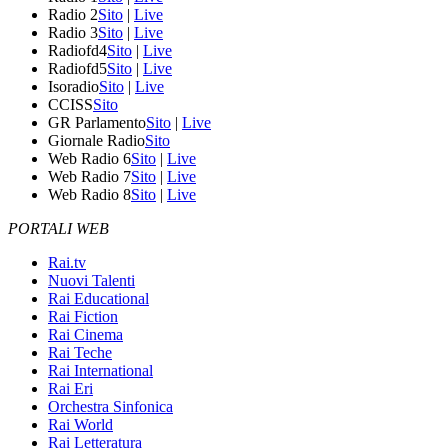
Radio 2
Sito
|
Live
Radio 3
Sito
|
Live
Radiofd4
Sito
|
Live
Radiofd5
Sito
|
Live
Isoradio
Sito
|
Live
CCISS
Sito
GR Parlamento
Sito
|
Live
Giornale Radio
Sito
Web Radio 6
Sito
|
Live
Web Radio 7
Sito
|
Live
Web Radio 8
Sito
|
Live
PORTALI WEB
Rai.tv
Nuovi Talenti
Rai Educational
Rai Fiction
Rai Cinema
Rai Teche
Rai International
Rai Eri
Orchestra Sinfonica
Rai World
Rai Letteratura