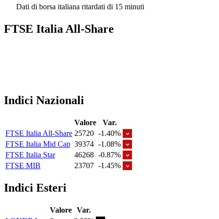
Dati di borsa italiana ritardati di 15 minuti
FTSE Italia All-Share
Indici Nazionali
Valore
Var.
FTSE Italia All-Share
25720
-1.40%
FTSE Italia Mid Cap
39374
-1.08%
FTSE Italia Star
46268
-0.87%
FTSE MIB
23707
-1.45%
Indici Esteri
Valore
Var.