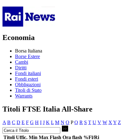
Economia
Borsa Italiana
Borse Estere
Cambi
Diritti
Fondi italiani
Fondi esteri
Obbligazioni
Titoli di Stato
Warrants
Titoli FTSE Italia All-Share
A
B
C
D
E
F
G
H
I
J
K
L
M
N
O
P
Q
R
S
T
U
V
W
X
Y
Z
Titoli
Uffic.
Min
Max
Flash
Ora flash
%Fl/Ri