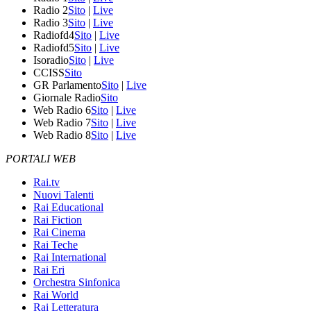
Radio 2
Sito
|
Live
Radio 3
Sito
|
Live
Radiofd4
Sito
|
Live
Radiofd5
Sito
|
Live
Isoradio
Sito
|
Live
CCISS
Sito
GR Parlamento
Sito
|
Live
Giornale Radio
Sito
Web Radio 6
Sito
|
Live
Web Radio 7
Sito
|
Live
Web Radio 8
Sito
|
Live
PORTALI WEB
Rai.tv
Nuovi Talenti
Rai Educational
Rai Fiction
Rai Cinema
Rai Teche
Rai International
Rai Eri
Orchestra Sinfonica
Rai World
Rai Letteratura