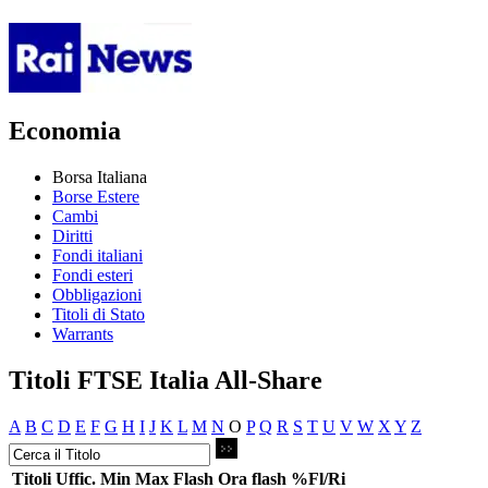
Economia
Borsa Italiana
Borse Estere
Cambi
Diritti
Fondi italiani
Fondi esteri
Obbligazioni
Titoli di Stato
Warrants
Titoli FTSE Italia All-Share
A
B
C
D
E
F
G
H
I
J
K
L
M
N
O
P
Q
R
S
T
U
V
W
X
Y
Z
Titoli
Uffic.
Min
Max
Flash
Ora flash
%Fl/Ri