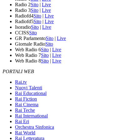
Radio 2
Sito
|
Live
Radio 3
Sito
|
Live
Radiofd4
Sito
|
Live
Radiofd5
Sito
|
Live
Isoradio
Sito
|
Live
CCISS
Sito
GR Parlamento
Sito
|
Live
Giornale Radio
Sito
Web Radio 6
Sito
|
Live
Web Radio 7
Sito
|
Live
Web Radio 8
Sito
|
Live
PORTALI WEB
Rai.tv
Nuovi Talenti
Rai Educational
Rai Fiction
Rai Cinema
Rai Teche
Rai International
Rai Eri
Orchestra Sinfonica
Rai World
Rai Letteratura