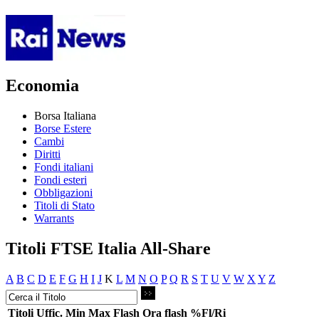
Economia
Borsa Italiana
Borse Estere
Cambi
Diritti
Fondi italiani
Fondi esteri
Obbligazioni
Titoli di Stato
Warrants
Titoli FTSE Italia All-Share
A
B
C
D
E
F
G
H
I
J
K
L
M
N
O
P
Q
R
S
T
U
V
W
X
Y
Z
Titoli
Uffic.
Min
Max
Flash
Ora flash
%Fl/Ri