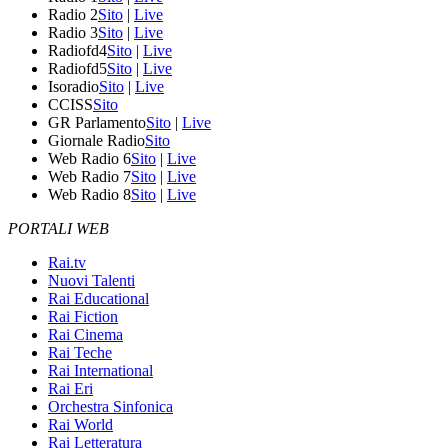
Radio 2
Sito
|
Live
Radio 3
Sito
|
Live
Radiofd4
Sito
|
Live
Radiofd5
Sito
|
Live
Isoradio
Sito
|
Live
CCISS
Sito
GR Parlamento
Sito
|
Live
Giornale Radio
Sito
Web Radio 6
Sito
|
Live
Web Radio 7
Sito
|
Live
Web Radio 8
Sito
|
Live
PORTALI WEB
Rai.tv
Nuovi Talenti
Rai Educational
Rai Fiction
Rai Cinema
Rai Teche
Rai International
Rai Eri
Orchestra Sinfonica
Rai World
Rai Letteratura