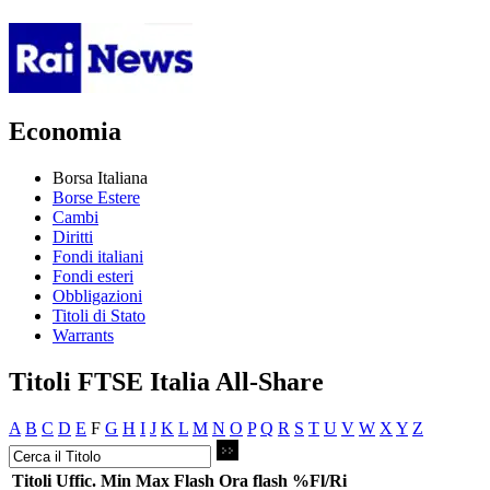
Economia
Borsa Italiana
Borse Estere
Cambi
Diritti
Fondi italiani
Fondi esteri
Obbligazioni
Titoli di Stato
Warrants
Titoli FTSE Italia All-Share
A
B
C
D
E
F
G
H
I
J
K
L
M
N
O
P
Q
R
S
T
U
V
W
X
Y
Z
Titoli
Uffic.
Min
Max
Flash
Ora flash
%Fl/Ri