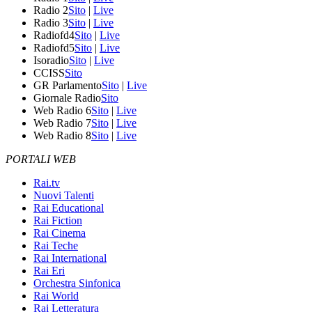
Radio 2
Sito
|
Live
Radio 3
Sito
|
Live
Radiofd4
Sito
|
Live
Radiofd5
Sito
|
Live
Isoradio
Sito
|
Live
CCISS
Sito
GR Parlamento
Sito
|
Live
Giornale Radio
Sito
Web Radio 6
Sito
|
Live
Web Radio 7
Sito
|
Live
Web Radio 8
Sito
|
Live
PORTALI WEB
Rai.tv
Nuovi Talenti
Rai Educational
Rai Fiction
Rai Cinema
Rai Teche
Rai International
Rai Eri
Orchestra Sinfonica
Rai World
Rai Letteratura