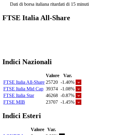
Dati di borsa italiana ritardati di 15 minuti
FTSE Italia All-Share
Indici Nazionali
Valore
Var.
FTSE Italia All-Share
25720
-1.40%
FTSE Italia Mid Cap
39374
-1.08%
FTSE Italia Star
46268
-0.87%
FTSE MIB
23707
-1.45%
Indici Esteri
Valore
Var.