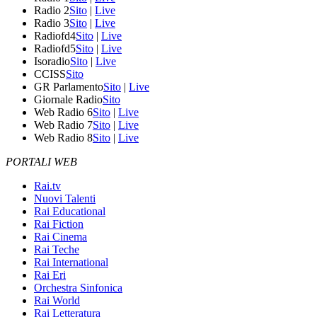
Radio 2
Sito
|
Live
Radio 3
Sito
|
Live
Radiofd4
Sito
|
Live
Radiofd5
Sito
|
Live
Isoradio
Sito
|
Live
CCISS
Sito
GR Parlamento
Sito
|
Live
Giornale Radio
Sito
Web Radio 6
Sito
|
Live
Web Radio 7
Sito
|
Live
Web Radio 8
Sito
|
Live
PORTALI WEB
Rai.tv
Nuovi Talenti
Rai Educational
Rai Fiction
Rai Cinema
Rai Teche
Rai International
Rai Eri
Orchestra Sinfonica
Rai World
Rai Letteratura