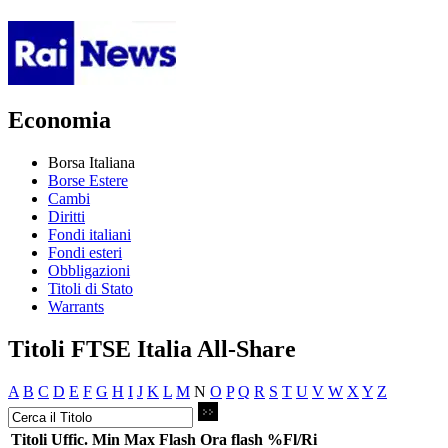
Economia
Borsa Italiana
Borse Estere
Cambi
Diritti
Fondi italiani
Fondi esteri
Obbligazioni
Titoli di Stato
Warrants
Titoli FTSE Italia All-Share
A
B
C
D
E
F
G
H
I
J
K
L
M
N
O
P
Q
R
S
T
U
V
W
X
Y
Z
Titoli
Uffic.
Min
Max
Flash
Ora flash
%Fl/Ri