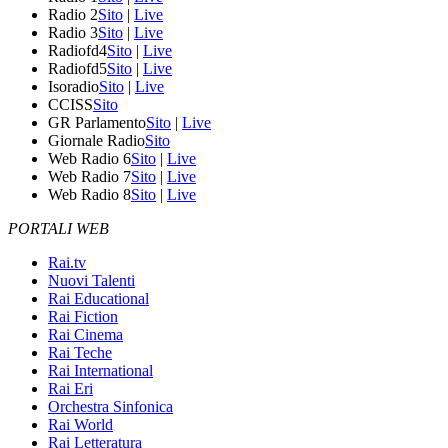
Radio 2
Sito
|
Live
Radio 3
Sito
|
Live
Radiofd4
Sito
|
Live
Radiofd5
Sito
|
Live
Isoradio
Sito
|
Live
CCISS
Sito
GR Parlamento
Sito
|
Live
Giornale Radio
Sito
Web Radio 6
Sito
|
Live
Web Radio 7
Sito
|
Live
Web Radio 8
Sito
|
Live
PORTALI WEB
Rai.tv
Nuovi Talenti
Rai Educational
Rai Fiction
Rai Cinema
Rai Teche
Rai International
Rai Eri
Orchestra Sinfonica
Rai World
Rai Letteratura