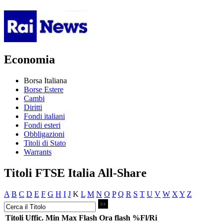
Economia
Borsa Italiana
Borse Estere
Cambi
Diritti
Fondi italiani
Fondi esteri
Obbligazioni
Titoli di Stato
Warrants
Titoli FTSE Italia All-Share
A
B
C
D
E
F
G
H
I
J
K
L
M
N
O
P
Q
R
S
T
U
V
W
X
Y
Z
Titoli
Uffic.
Min
Max
Flash
Ora flash
%Fl/Ri