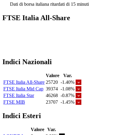
Dati di borsa italiana ritardati di 15 minuti
FTSE Italia All-Share
Indici Nazionali
Valore
Var.
FTSE Italia All-Share
25720
-1.40%
FTSE Italia Mid Cap
39374
-1.08%
FTSE Italia Star
46268
-0.87%
FTSE MIB
23707
-1.45%
Indici Esteri
Valore
Var.