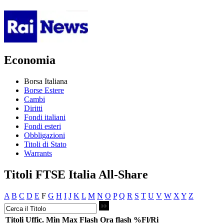
Economia
Borsa Italiana
Borse Estere
Cambi
Diritti
Fondi italiani
Fondi esteri
Obbligazioni
Titoli di Stato
Warrants
Titoli FTSE Italia All-Share
A
B
C
D
E
F
G
H
I
J
K
L
M
N
O
P
Q
R
S
T
U
V
W
X
Y
Z
Titoli
Uffic.
Min
Max
Flash
Ora flash
%Fl/Ri