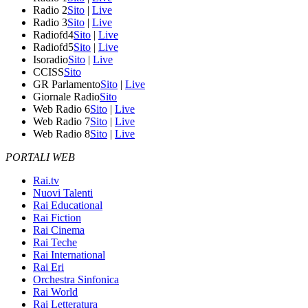
Radio 2
Sito
|
Live
Radio 3
Sito
|
Live
Radiofd4
Sito
|
Live
Radiofd5
Sito
|
Live
Isoradio
Sito
|
Live
CCISS
Sito
GR Parlamento
Sito
|
Live
Giornale Radio
Sito
Web Radio 6
Sito
|
Live
Web Radio 7
Sito
|
Live
Web Radio 8
Sito
|
Live
PORTALI WEB
Rai.tv
Nuovi Talenti
Rai Educational
Rai Fiction
Rai Cinema
Rai Teche
Rai International
Rai Eri
Orchestra Sinfonica
Rai World
Rai Letteratura