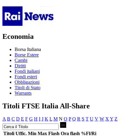
Economia
Borsa Italiana
Borse Estere
Cambi
Diritti
Fondi italiani
Fondi esteri
Obbligazioni
Titoli di Stato
Warrants
Titoli FTSE Italia All-Share
A
B
C
D
E
F
G
H
I
J
K
L
M
N
O
P
Q
R
S
T
U
V
W
X
Y
Z
Titoli
Uffic.
Min
Max
Flash
Ora flash
%Fl/Ri