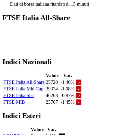
Dati di borsa italiana ritardati di 15 minuti
FTSE Italia All-Share
Indici Nazionali
Valore
Var.
FTSE Italia All-Share
25720
-1.40%
FTSE Italia Mid Cap
39374
-1.08%
FTSE Italia Star
46268
-0.87%
FTSE MIB
23707
-1.45%
Indici Esteri
Valore
Var.