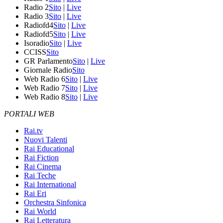
Radio 2
Sito
|
Live
Radio 3
Sito
|
Live
Radiofd4
Sito
|
Live
Radiofd5
Sito
|
Live
Isoradio
Sito
|
Live
CCISS
Sito
GR Parlamento
Sito
|
Live
Giornale Radio
Sito
Web Radio 6
Sito
|
Live
Web Radio 7
Sito
|
Live
Web Radio 8
Sito
|
Live
PORTALI WEB
Rai.tv
Nuovi Talenti
Rai Educational
Rai Fiction
Rai Cinema
Rai Teche
Rai International
Rai Eri
Orchestra Sinfonica
Rai World
Rai Letteratura