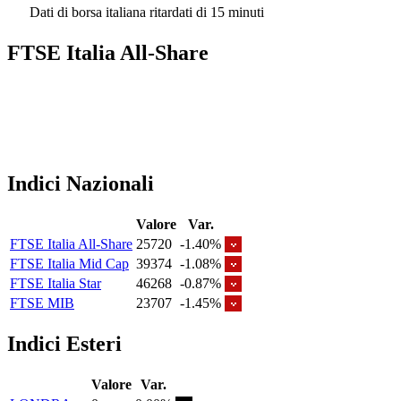
Dati di borsa italiana ritardati di 15 minuti
FTSE Italia All-Share
Indici Nazionali
Valore
Var.
FTSE Italia All-Share
25720
-1.40%
FTSE Italia Mid Cap
39374
-1.08%
FTSE Italia Star
46268
-0.87%
FTSE MIB
23707
-1.45%
Indici Esteri
Valore
Var.