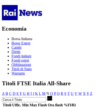
Economia
Borsa Italiana
Borse Estere
Cambi
Diritti
Fondi italiani
Fondi esteri
Obbligazioni
Titoli di Stato
Warrants
Titoli FTSE Italia All-Share
A
B
C
D
E
F
G
H
I
J
K
L
M
N
O
P
Q
R
S
T
U
V
W
X
Y
Z
Titoli
Uffic.
Min
Max
Flash
Ora flash
%Fl/Ri