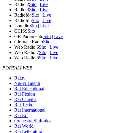
Radio 2
Sito
|
Live
Radio 3
Sito
|
Live
Radiofd4
Sito
|
Live
Radiofd5
Sito
|
Live
Isoradio
Sito
|
Live
CCISS
Sito
GR Parlamento
Sito
|
Live
Giornale Radio
Sito
Web Radio 6
Sito
|
Live
Web Radio 7
Sito
|
Live
Web Radio 8
Sito
|
Live
PORTALI WEB
Rai.tv
Nuovi Talenti
Rai Educational
Rai Fiction
Rai Cinema
Rai Teche
Rai International
Rai Eri
Orchestra Sinfonica
Rai World
Rai Letteratura