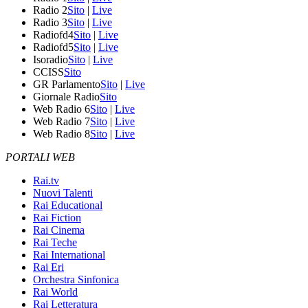
Radio 2
Sito
|
Live
Radio 3
Sito
|
Live
Radiofd4
Sito
|
Live
Radiofd5
Sito
|
Live
Isoradio
Sito
|
Live
CCISS
Sito
GR Parlamento
Sito
|
Live
Giornale Radio
Sito
Web Radio 6
Sito
|
Live
Web Radio 7
Sito
|
Live
Web Radio 8
Sito
|
Live
PORTALI WEB
Rai.tv
Nuovi Talenti
Rai Educational
Rai Fiction
Rai Cinema
Rai Teche
Rai International
Rai Eri
Orchestra Sinfonica
Rai World
Rai Letteratura