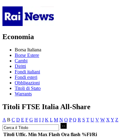
Economia
Borsa Italiana
Borse Estere
Cambi
Diritti
Fondi italiani
Fondi esteri
Obbligazioni
Titoli di Stato
Warrants
Titoli FTSE Italia All-Share
A
B
C
D
E
F
G
H
I
J
K
L
M
N
O
P
Q
R
S
T
U
V
W
X
Y
Z
Titoli
Uffic.
Min
Max
Flash
Ora flash
%Fl/Ri