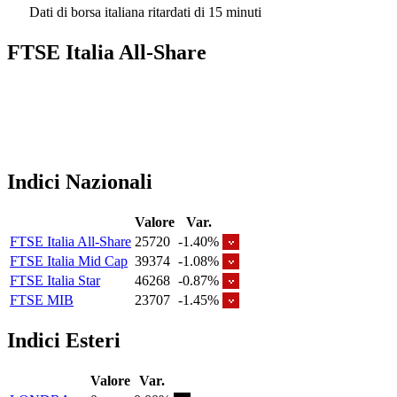
Dati di borsa italiana ritardati di 15 minuti
FTSE Italia All-Share
Indici Nazionali
Valore
Var.
FTSE Italia All-Share
25720
-1.40%
FTSE Italia Mid Cap
39374
-1.08%
FTSE Italia Star
46268
-0.87%
FTSE MIB
23707
-1.45%
Indici Esteri
Valore
Var.