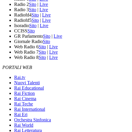
Radio 2
Sito
|
Live
Radio 3
Sito
|
Live
Radiofd4
Sito
|
Live
Radiofd5
Sito
|
Live
Isoradio
Sito
|
Live
CCISS
Sito
GR Parlamento
Sito
|
Live
Giornale Radio
Sito
Web Radio 6
Sito
|
Live
Web Radio 7
Sito
|
Live
Web Radio 8
Sito
|
Live
PORTALI WEB
Rai.tv
Nuovi Talenti
Rai Educational
Rai Fiction
Rai Cinema
Rai Teche
Rai International
Rai Eri
Orchestra Sinfonica
Rai World
Rai Letteratura