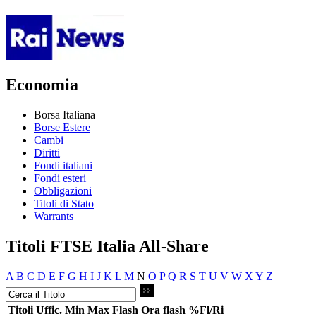
Economia
Borsa Italiana
Borse Estere
Cambi
Diritti
Fondi italiani
Fondi esteri
Obbligazioni
Titoli di Stato
Warrants
Titoli FTSE Italia All-Share
A
B
C
D
E
F
G
H
I
J
K
L
M
N
O
P
Q
R
S
T
U
V
W
X
Y
Z
Titoli
Uffic.
Min
Max
Flash
Ora flash
%Fl/Ri