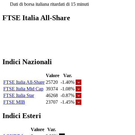
Dati di borsa italiana ritardati di 15 minuti
FTSE Italia All-Share
Indici Nazionali
Valore
Var.
FTSE Italia All-Share
25720
-1.40%
FTSE Italia Mid Cap
39374
-1.08%
FTSE Italia Star
46268
-0.87%
FTSE MIB
23707
-1.45%
Indici Esteri
Valore
Var.