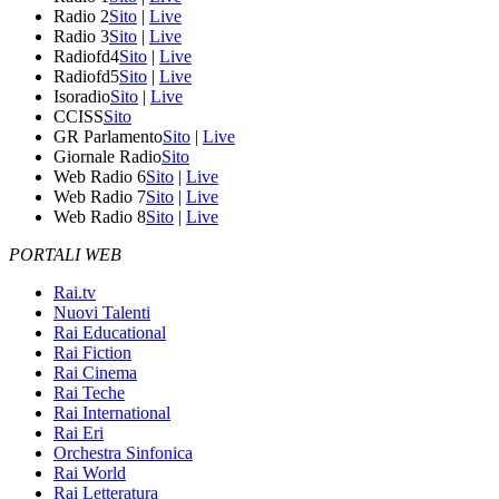
Radio 2
Sito
|
Live
Radio 3
Sito
|
Live
Radiofd4
Sito
|
Live
Radiofd5
Sito
|
Live
Isoradio
Sito
|
Live
CCISS
Sito
GR Parlamento
Sito
|
Live
Giornale Radio
Sito
Web Radio 6
Sito
|
Live
Web Radio 7
Sito
|
Live
Web Radio 8
Sito
|
Live
PORTALI WEB
Rai.tv
Nuovi Talenti
Rai Educational
Rai Fiction
Rai Cinema
Rai Teche
Rai International
Rai Eri
Orchestra Sinfonica
Rai World
Rai Letteratura