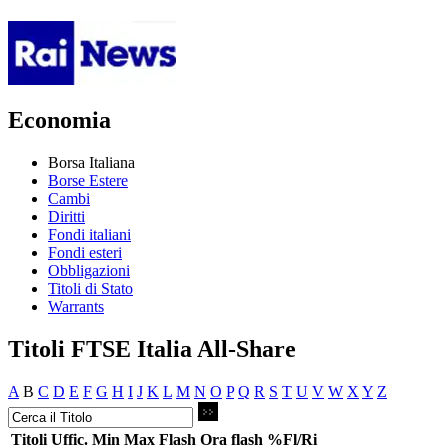
Economia
Borsa Italiana
Borse Estere
Cambi
Diritti
Fondi italiani
Fondi esteri
Obbligazioni
Titoli di Stato
Warrants
Titoli FTSE Italia All-Share
A
B
C
D
E
F
G
H
I
J
K
L
M
N
O
P
Q
R
S
T
U
V
W
X
Y
Z
Titoli
Uffic.
Min
Max
Flash
Ora flash
%Fl/Ri