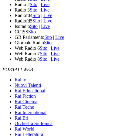
Radio 2
Sito
|
Live
Radio 3
Sito
|
Live
Radiofd4
Sito
|
Live
Radiofd5
Sito
|
Live
Isoradio
Sito
|
Live
CCISS
Sito
GR Parlamento
Sito
|
Live
Giornale Radio
Sito
Web Radio 6
Sito
|
Live
Web Radio 7
Sito
|
Live
Web Radio 8
Sito
|
Live
PORTALI WEB
Rai.tv
Nuovi Talenti
Rai Educational
Rai Fiction
Rai Cinema
Rai Teche
Rai International
Rai Eri
Orchestra Sinfonica
Rai World
Rai Letteratura