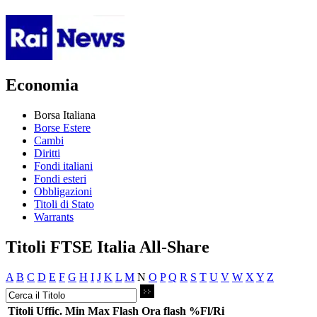
Economia
Borsa Italiana
Borse Estere
Cambi
Diritti
Fondi italiani
Fondi esteri
Obbligazioni
Titoli di Stato
Warrants
Titoli FTSE Italia All-Share
A
B
C
D
E
F
G
H
I
J
K
L
M
N
O
P
Q
R
S
T
U
V
W
X
Y
Z
Titoli
Uffic.
Min
Max
Flash
Ora flash
%Fl/Ri