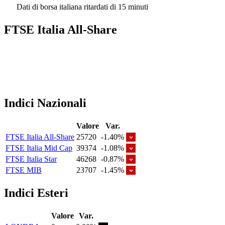
Dati di borsa italiana ritardati di 15 minuti
FTSE Italia All-Share
Indici Nazionali
Valore
Var.
FTSE Italia All-Share
25720
-1.40%
FTSE Italia Mid Cap
39374
-1.08%
FTSE Italia Star
46268
-0.87%
FTSE MIB
23707
-1.45%
Indici Esteri
Valore
Var.