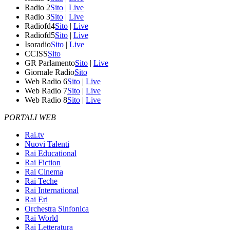
Radio 2
Sito
|
Live
Radio 3
Sito
|
Live
Radiofd4
Sito
|
Live
Radiofd5
Sito
|
Live
Isoradio
Sito
|
Live
CCISS
Sito
GR Parlamento
Sito
|
Live
Giornale Radio
Sito
Web Radio 6
Sito
|
Live
Web Radio 7
Sito
|
Live
Web Radio 8
Sito
|
Live
PORTALI WEB
Rai.tv
Nuovi Talenti
Rai Educational
Rai Fiction
Rai Cinema
Rai Teche
Rai International
Rai Eri
Orchestra Sinfonica
Rai World
Rai Letteratura