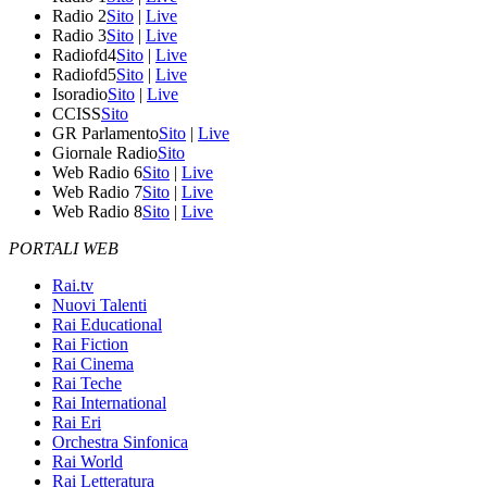
Radio 2
Sito
|
Live
Radio 3
Sito
|
Live
Radiofd4
Sito
|
Live
Radiofd5
Sito
|
Live
Isoradio
Sito
|
Live
CCISS
Sito
GR Parlamento
Sito
|
Live
Giornale Radio
Sito
Web Radio 6
Sito
|
Live
Web Radio 7
Sito
|
Live
Web Radio 8
Sito
|
Live
PORTALI WEB
Rai.tv
Nuovi Talenti
Rai Educational
Rai Fiction
Rai Cinema
Rai Teche
Rai International
Rai Eri
Orchestra Sinfonica
Rai World
Rai Letteratura