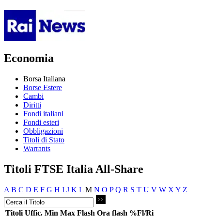
Economia
Borsa Italiana
Borse Estere
Cambi
Diritti
Fondi italiani
Fondi esteri
Obbligazioni
Titoli di Stato
Warrants
Titoli FTSE Italia All-Share
A
B
C
D
E
F
G
H
I
J
K
L
M
N
O
P
Q
R
S
T
U
V
W
X
Y
Z
Titoli
Uffic.
Min
Max
Flash
Ora flash
%Fl/Ri