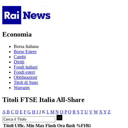
Economia
Borsa Italiana
Borse Estere
Cambi
Diritti
Fondi italiani
Fondi esteri
Obbligazioni
Titoli di Stato
Warrants
Titoli FTSE Italia All-Share
A
B
C
D
E
F
G
H
I
J
K
L
M
N
O
P
Q
R
S
T
U
V
W
X
Y
Z
Titoli
Uffic.
Min
Max
Flash
Ora flash
%Fl/Ri