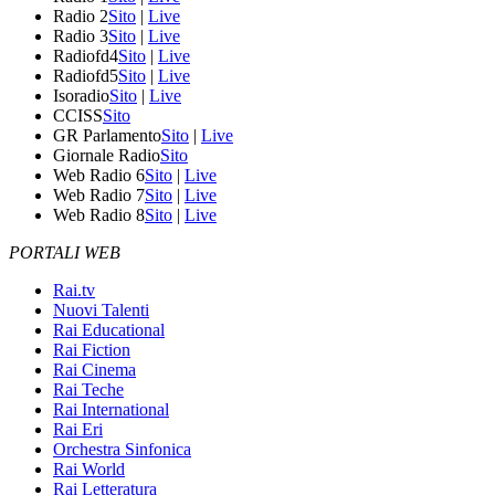
Radio 2
Sito
|
Live
Radio 3
Sito
|
Live
Radiofd4
Sito
|
Live
Radiofd5
Sito
|
Live
Isoradio
Sito
|
Live
CCISS
Sito
GR Parlamento
Sito
|
Live
Giornale Radio
Sito
Web Radio 6
Sito
|
Live
Web Radio 7
Sito
|
Live
Web Radio 8
Sito
|
Live
PORTALI WEB
Rai.tv
Nuovi Talenti
Rai Educational
Rai Fiction
Rai Cinema
Rai Teche
Rai International
Rai Eri
Orchestra Sinfonica
Rai World
Rai Letteratura