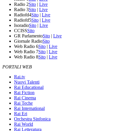
Radio 2
Sito
|
Live
Radio 3
Sito
|
Live
Radiofd4
Sito
|
Live
Radiofd5
Sito
|
Live
Isoradio
Sito
|
Live
CCISS
Sito
GR Parlamento
Sito
|
Live
Giornale Radio
Sito
Web Radio 6
Sito
|
Live
Web Radio 7
Sito
|
Live
Web Radio 8
Sito
|
Live
PORTALI WEB
Rai.tv
Nuovi Talenti
Rai Educational
Rai Fiction
Rai Cinema
Rai Teche
Rai International
Rai Eri
Orchestra Sinfonica
Rai World
Rai Letteratura