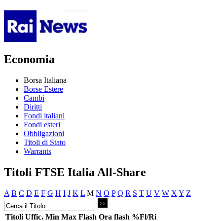
Economia
Borsa Italiana
Borse Estere
Cambi
Diritti
Fondi italiani
Fondi esteri
Obbligazioni
Titoli di Stato
Warrants
Titoli FTSE Italia All-Share
A
B
C
D
E
F
G
H
I
J
K
L
M
N
O
P
Q
R
S
T
U
V
W
X
Y
Z
Titoli
Uffic.
Min
Max
Flash
Ora flash
%Fl/Ri