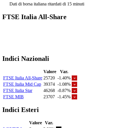
Dati di borsa italiana ritardati di 15 minuti
FTSE Italia All-Share
Indici Nazionali
Valore
Var.
FTSE Italia All-Share
25720
-1.40%
FTSE Italia Mid Cap
39374
-1.08%
FTSE Italia Star
46268
-0.87%
FTSE MIB
23707
-1.45%
Indici Esteri
Valore
Var.