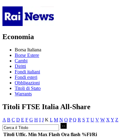
Economia
Borsa Italiana
Borse Estere
Cambi
Diritti
Fondi italiani
Fondi esteri
Obbligazioni
Titoli di Stato
Warrants
Titoli FTSE Italia All-Share
A
B
C
D
E
F
G
H
I
J
K
L
M
N
O
P
Q
R
S
T
U
V
W
X
Y
Z
Titoli
Uffic.
Min
Max
Flash
Ora flash
%Fl/Ri