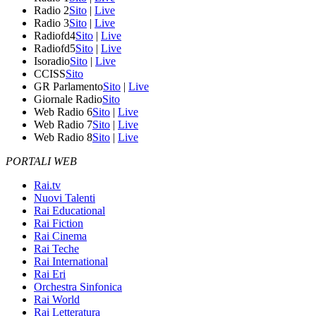
Radio 2
Sito
|
Live
Radio 3
Sito
|
Live
Radiofd4
Sito
|
Live
Radiofd5
Sito
|
Live
Isoradio
Sito
|
Live
CCISS
Sito
GR Parlamento
Sito
|
Live
Giornale Radio
Sito
Web Radio 6
Sito
|
Live
Web Radio 7
Sito
|
Live
Web Radio 8
Sito
|
Live
PORTALI WEB
Rai.tv
Nuovi Talenti
Rai Educational
Rai Fiction
Rai Cinema
Rai Teche
Rai International
Rai Eri
Orchestra Sinfonica
Rai World
Rai Letteratura