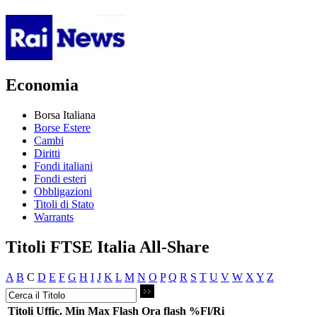
Economia
Borsa Italiana
Borse Estere
Cambi
Diritti
Fondi italiani
Fondi esteri
Obbligazioni
Titoli di Stato
Warrants
Titoli FTSE Italia All-Share
A
B
C
D
E
F
G
H
I
J
K
L
M
N
O
P
Q
R
S
T
U
V
W
X
Y
Z
Titoli
Uffic.
Min
Max
Flash
Ora flash
%Fl/Ri