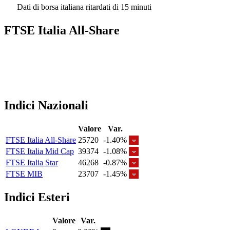
Dati di borsa italiana ritardati di 15 minuti
FTSE Italia All-Share
Indici Nazionali
Valore
Var.
FTSE Italia All-Share
25720
-1.40%
FTSE Italia Mid Cap
39374
-1.08%
FTSE Italia Star
46268
-0.87%
FTSE MIB
23707
-1.45%
Indici Esteri
Valore
Var.