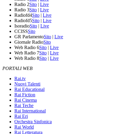
Radio 2
Sito
|
Live
Radio 3
Sito
|
Live
Radiofd4
Sito
|
Live
Radiofd5
Sito
|
Live
Isoradio
Sito
|
Live
CCISS
Sito
GR Parlamento
Sito
|
Live
Giornale Radio
Sito
Web Radio 6
Sito
|
Live
Web Radio 7
Sito
|
Live
Web Radio 8
Sito
|
Live
PORTALI WEB
Rai.tv
Nuovi Talenti
Rai Educational
Rai Fiction
Rai Cinema
Rai Teche
Rai International
Rai Eri
Orchestra Sinfonica
Rai World
Rai Letteratura