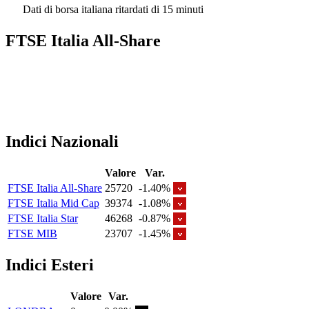
Dati di borsa italiana ritardati di 15 minuti
FTSE Italia All-Share
Indici Nazionali
Valore
Var.
FTSE Italia All-Share
25720
-1.40%
FTSE Italia Mid Cap
39374
-1.08%
FTSE Italia Star
46268
-0.87%
FTSE MIB
23707
-1.45%
Indici Esteri
Valore
Var.