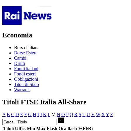
Economia
Borsa Italiana
Borse Estere
Cambi
Diritti
Fondi italiani
Fondi esteri
Obbligazioni
Titoli di Stato
Warrants
Titoli FTSE Italia All-Share
A
B
C
D
E
F
G
H
I
J
K
L
M
N
O
P
Q
R
S
T
U
V
W
X
Y
Z
Titoli
Uffic.
Min
Max
Flash
Ora flash
%Fl/Ri