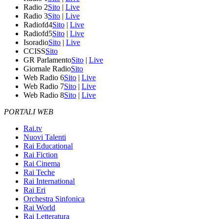
Radio 2
Sito
|
Live
Radio 3
Sito
|
Live
Radiofd4
Sito
|
Live
Radiofd5
Sito
|
Live
Isoradio
Sito
|
Live
CCISS
Sito
GR Parlamento
Sito
|
Live
Giornale Radio
Sito
Web Radio 6
Sito
|
Live
Web Radio 7
Sito
|
Live
Web Radio 8
Sito
|
Live
PORTALI WEB
Rai.tv
Nuovi Talenti
Rai Educational
Rai Fiction
Rai Cinema
Rai Teche
Rai International
Rai Eri
Orchestra Sinfonica
Rai World
Rai Letteratura