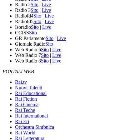
Radio 2
Sito
|
Live
Radio 3
Sito
|
Live
Radiofd4
Sito
|
Live
Radiofd5
Sito
|
Live
Isoradio
Sito
|
Live
CCISS
Sito
GR Parlamento
Sito
|
Live
Giornale Radio
Sito
Web Radio 6
Sito
|
Live
Web Radio 7
Sito
|
Live
Web Radio 8
Sito
|
Live
PORTALI WEB
Rai.tv
Nuovi Talenti
Rai Educational
Rai Fiction
Rai Cinema
Rai Teche
Rai International
Rai Eri
Orchestra Sinfonica
Rai World
Rai Letteratura