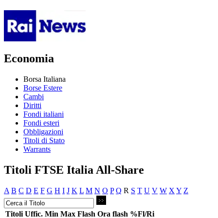
Economia
Borsa Italiana
Borse Estere
Cambi
Diritti
Fondi italiani
Fondi esteri
Obbligazioni
Titoli di Stato
Warrants
Titoli FTSE Italia All-Share
A
B
C
D
E
F
G
H
I
J
K
L
M
N
O
P
Q
R
S
T
U
V
W
X
Y
Z
Titoli
Uffic.
Min
Max
Flash
Ora flash
%Fl/Ri