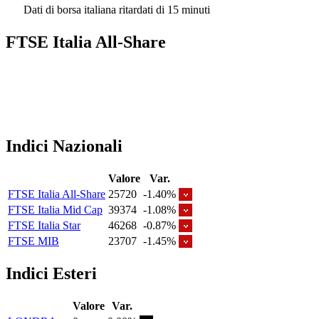
Dati di borsa italiana ritardati di 15 minuti
FTSE Italia All-Share
Indici Nazionali
Valore
Var.
FTSE Italia All-Share
25720
-1.40%
FTSE Italia Mid Cap
39374
-1.08%
FTSE Italia Star
46268
-0.87%
FTSE MIB
23707
-1.45%
Indici Esteri
Valore
Var.