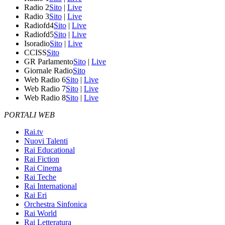
Radio 2
Sito
|
Live
Radio 3
Sito
|
Live
Radiofd4
Sito
|
Live
Radiofd5
Sito
|
Live
Isoradio
Sito
|
Live
CCISS
Sito
GR Parlamento
Sito
|
Live
Giornale Radio
Sito
Web Radio 6
Sito
|
Live
Web Radio 7
Sito
|
Live
Web Radio 8
Sito
|
Live
PORTALI WEB
Rai.tv
Nuovi Talenti
Rai Educational
Rai Fiction
Rai Cinema
Rai Teche
Rai International
Rai Eri
Orchestra Sinfonica
Rai World
Rai Letteratura