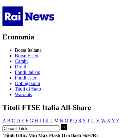
Economia
Borsa Italiana
Borse Estere
Cambi
Diritti
Fondi italiani
Fondi esteri
Obbligazioni
Titoli di Stato
Warrants
Titoli FTSE Italia All-Share
A
B
C
D
E
F
G
H
I
J
K
L
M
N
O
P
Q
R
S
T
U
V
W
X
Y
Z
Titoli
Uffic.
Min
Max
Flash
Ora flash
%Fl/Ri