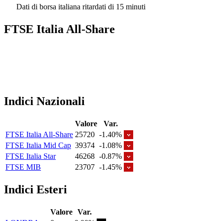
Dati di borsa italiana ritardati di 15 minuti
FTSE Italia All-Share
Indici Nazionali
Valore
Var.
FTSE Italia All-Share
25720
-1.40%
FTSE Italia Mid Cap
39374
-1.08%
FTSE Italia Star
46268
-0.87%
FTSE MIB
23707
-1.45%
Indici Esteri
Valore
Var.