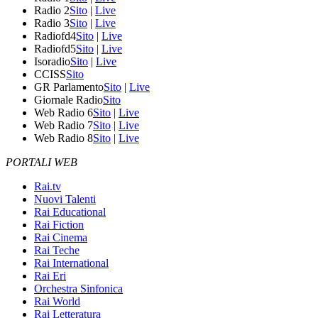
Radio 2
Sito
|
Live
Radio 3
Sito
|
Live
Radiofd4
Sito
|
Live
Radiofd5
Sito
|
Live
Isoradio
Sito
|
Live
CCISS
Sito
GR Parlamento
Sito
|
Live
Giornale Radio
Sito
Web Radio 6
Sito
|
Live
Web Radio 7
Sito
|
Live
Web Radio 8
Sito
|
Live
PORTALI WEB
Rai.tv
Nuovi Talenti
Rai Educational
Rai Fiction
Rai Cinema
Rai Teche
Rai International
Rai Eri
Orchestra Sinfonica
Rai World
Rai Letteratura