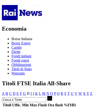
Economia
Borsa Italiana
Borse Estere
Cambi
Diritti
Fondi italiani
Fondi esteri
Obbligazioni
Titoli di Stato
Warrants
Titoli FTSE Italia All-Share
A
B
C
D
E
F
G
H
I
J
K
L
M
N
O
P
Q
R
S
T
U
V
W
X
Y
Z
Titoli
Uffic.
Min
Max
Flash
Ora flash
%Fl/Ri