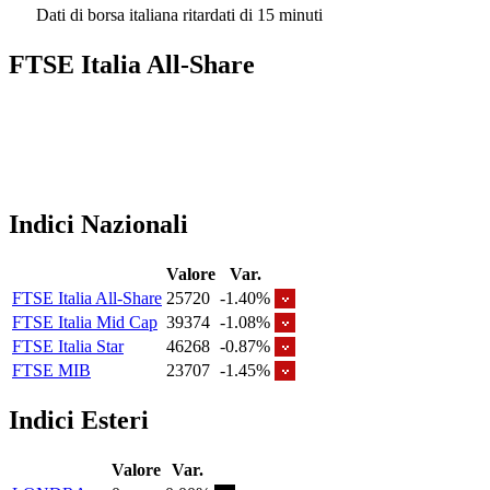
Dati di borsa italiana ritardati di 15 minuti
FTSE Italia All-Share
Indici Nazionali
Valore
Var.
FTSE Italia All-Share
25720
-1.40%
FTSE Italia Mid Cap
39374
-1.08%
FTSE Italia Star
46268
-0.87%
FTSE MIB
23707
-1.45%
Indici Esteri
Valore
Var.