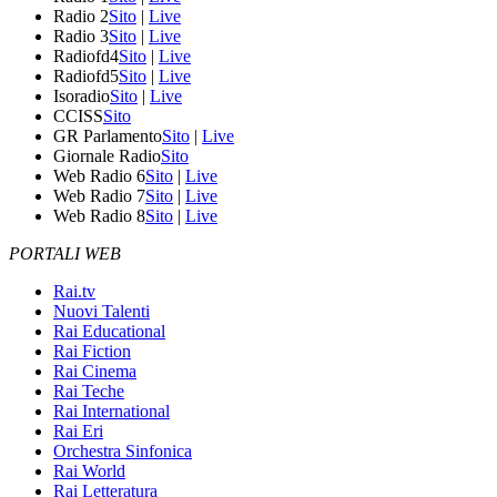
Radio 2
Sito
|
Live
Radio 3
Sito
|
Live
Radiofd4
Sito
|
Live
Radiofd5
Sito
|
Live
Isoradio
Sito
|
Live
CCISS
Sito
GR Parlamento
Sito
|
Live
Giornale Radio
Sito
Web Radio 6
Sito
|
Live
Web Radio 7
Sito
|
Live
Web Radio 8
Sito
|
Live
PORTALI WEB
Rai.tv
Nuovi Talenti
Rai Educational
Rai Fiction
Rai Cinema
Rai Teche
Rai International
Rai Eri
Orchestra Sinfonica
Rai World
Rai Letteratura