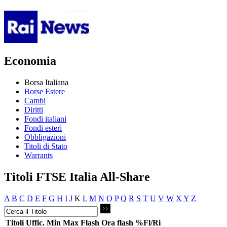
Economia
Borsa Italiana
Borse Estere
Cambi
Diritti
Fondi italiani
Fondi esteri
Obbligazioni
Titoli di Stato
Warrants
Titoli FTSE Italia All-Share
A
B
C
D
E
F
G
H
I
J
K
L
M
N
O
P
Q
R
S
T
U
V
W
X
Y
Z
Titoli
Uffic.
Min
Max
Flash
Ora flash
%Fl/Ri