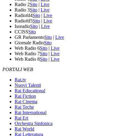
Radio 2
Sito
|
Live
Radio 3
Sito
|
Live
Radiofd4
Sito
|
Live
Radiofd5
Sito
|
Live
Isoradio
Sito
|
Live
CCISS
Sito
GR Parlamento
Sito
|
Live
Giornale Radio
Sito
Web Radio 6
Sito
|
Live
Web Radio 7
Sito
|
Live
Web Radio 8
Sito
|
Live
PORTALI WEB
Rai.tv
Nuovi Talenti
Rai Educational
Rai Fiction
Rai Cinema
Rai Teche
Rai International
Rai Eri
Orchestra Sinfonica
Rai World
Rai Letteratura