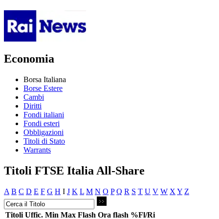
Economia
Borsa Italiana
Borse Estere
Cambi
Diritti
Fondi italiani
Fondi esteri
Obbligazioni
Titoli di Stato
Warrants
Titoli FTSE Italia All-Share
A
B
C
D
E
F
G
H
I
J
K
L
M
N
O
P
Q
R
S
T
U
V
W
X
Y
Z
Titoli
Uffic.
Min
Max
Flash
Ora flash
%Fl/Ri