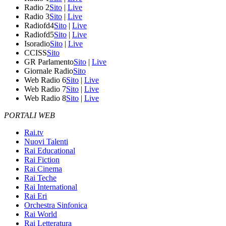
Radio 2
Sito
|
Live
Radio 3
Sito
|
Live
Radiofd4
Sito
|
Live
Radiofd5
Sito
|
Live
Isoradio
Sito
|
Live
CCISS
Sito
GR Parlamento
Sito
|
Live
Giornale Radio
Sito
Web Radio 6
Sito
|
Live
Web Radio 7
Sito
|
Live
Web Radio 8
Sito
|
Live
PORTALI WEB
Rai.tv
Nuovi Talenti
Rai Educational
Rai Fiction
Rai Cinema
Rai Teche
Rai International
Rai Eri
Orchestra Sinfonica
Rai World
Rai Letteratura