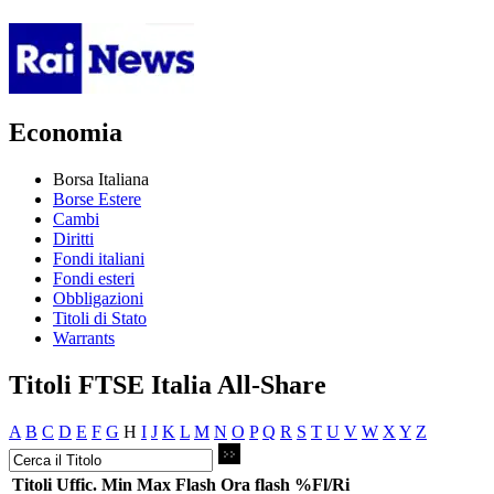
Economia
Borsa Italiana
Borse Estere
Cambi
Diritti
Fondi italiani
Fondi esteri
Obbligazioni
Titoli di Stato
Warrants
Titoli FTSE Italia All-Share
A
B
C
D
E
F
G
H
I
J
K
L
M
N
O
P
Q
R
S
T
U
V
W
X
Y
Z
Titoli
Uffic.
Min
Max
Flash
Ora flash
%Fl/Ri