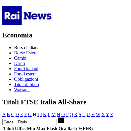
Economia
Borsa Italiana
Borse Estere
Cambi
Diritti
Fondi italiani
Fondi esteri
Obbligazioni
Titoli di Stato
Warrants
Titoli FTSE Italia All-Share
A
B
C
D
E
F
G
H
I
J
K
L
M
N
O
P
Q
R
S
T
U
V
W
X
Y
Z
Titoli
Uffic.
Min
Max
Flash
Ora flash
%Fl/Ri