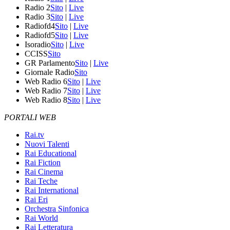
Radio 2
Sito
|
Live
Radio 3
Sito
|
Live
Radiofd4
Sito
|
Live
Radiofd5
Sito
|
Live
Isoradio
Sito
|
Live
CCISS
Sito
GR Parlamento
Sito
|
Live
Giornale Radio
Sito
Web Radio 6
Sito
|
Live
Web Radio 7
Sito
|
Live
Web Radio 8
Sito
|
Live
PORTALI WEB
Rai.tv
Nuovi Talenti
Rai Educational
Rai Fiction
Rai Cinema
Rai Teche
Rai International
Rai Eri
Orchestra Sinfonica
Rai World
Rai Letteratura