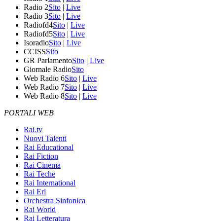
Radio 2
Sito
|
Live
Radio 3
Sito
|
Live
Radiofd4
Sito
|
Live
Radiofd5
Sito
|
Live
Isoradio
Sito
|
Live
CCISS
Sito
GR Parlamento
Sito
|
Live
Giornale Radio
Sito
Web Radio 6
Sito
|
Live
Web Radio 7
Sito
|
Live
Web Radio 8
Sito
|
Live
PORTALI WEB
Rai.tv
Nuovi Talenti
Rai Educational
Rai Fiction
Rai Cinema
Rai Teche
Rai International
Rai Eri
Orchestra Sinfonica
Rai World
Rai Letteratura