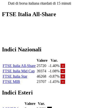
Dati di borsa italiana ritardati di 15 minuti
FTSE Italia All-Share
Indici Nazionali
Valore
Var.
FTSE Italia All-Share
25720
-1.40%
FTSE Italia Mid Cap
39374
-1.08%
FTSE Italia Star
46268
-0.87%
FTSE MIB
23707
-1.45%
Indici Esteri
Valore
Var.