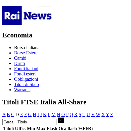
Economia
Borsa Italiana
Borse Estere
Cambi
Diritti
Fondi italiani
Fondi esteri
Obbligazioni
Titoli di Stato
Warrants
Titoli FTSE Italia All-Share
A
B
C
D
E
F
G
H
I
J
K
L
M
N
O
P
Q
R
S
T
U
V
W
X
Y
Z
Titoli
Uffic.
Min
Max
Flash
Ora flash
%Fl/Ri